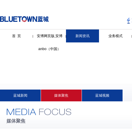
首 页
安博网页版,安博
新闻资讯
业务模式
anbo（中国）
蓝城新闻
媒体聚焦
蓝城视频
媒体聚焦