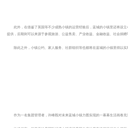
此外，在借鉴了英国等不少成熟小镇的运营经验后，蓝城的小镇里还将设立
提供，后期则可以来源于参观旅游、公益售卖、产业收益、金融收益、社会捐赠
除此之外，小镇公约、家人服务、社群组织等也都将在蓝城的小镇里得以实
作为一名集团管理者，许峰既对未来蓝城小镇力图实现的一幕幕生活画卷充