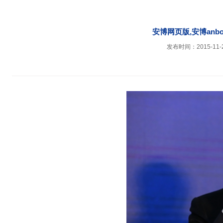
安博网页版,安博an
发布时间：2015-11-