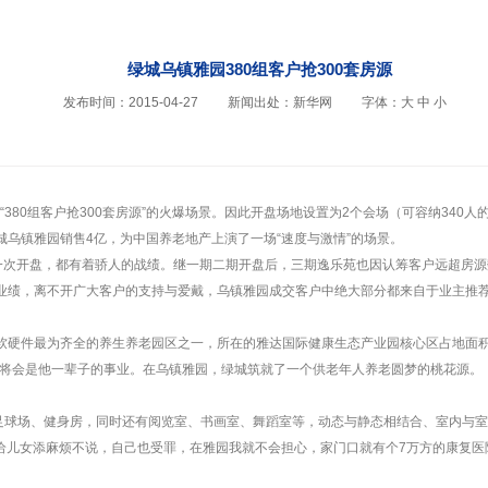
绿城乌镇雅园380组客户抢300套房源
发布时间：2015-04-27
新闻出处：新华网
字体：
大
中
小
“380组客户抢300套房源”的火爆场景。因此开盘场地设置为2个会场（可容纳340
绿城乌镇雅园销售4亿，为中国养老地产上演了一场“速度与激情”的场景。
一次开盘，都有着骄人的战绩。继一期二期开盘后，三期逸乐苑也因认筹客户远超房
的业绩，离不开广大客户的支持与爱戴，乌镇雅园成交客户中绝大部分都来自于业主推
内软硬件最为齐全的养生养老园区之一，所在的雅达国际健康生态产业园核心区占地面积
将会是他一辈子的事业。在乌镇雅园，绿城筑就了一个供老年人养老圆梦的桃花源。
、足球场、健身房，同时还有阅览室、书画室、舞蹈室等，动态与静态相结合、室内与
给儿女添麻烦不说，自己也受罪，在雅园我就不会担心，家门口就有个7万方的康复医