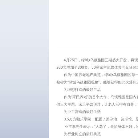
4月26日，绿城•乌镇雅园三期盛大开盘，再现
200套增加至300套。50多家主流媒体共同见证
作为中国养老地产典范，绿城•乌镇雅园的每
被称为“绿城乌镇雅园现象”。能够获得如此火爆
为理想打造的最好产品
作为“宋氏养老”的首个大作，乌镇雅园是国
假三大主题。宋卫平曾说过，让老人活得有自尊，
为业主营造的最好生活
3.5万方颐乐学院，配置了游泳池、篮球馆
业主李先生表示：“人老了，最怕身体不好，
为行业树立的最好典范