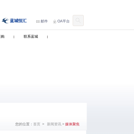
蓝城恒汇
邮件
OA平台
采购
联系蓝城
您的位置：
首页
>
新闻资讯
>
媒体聚焦