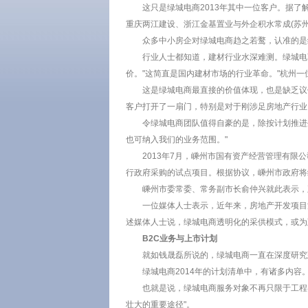
这只是绿城电商2013年其中一位客户。据
重庆两江建设、浙江金基置业与外企积水常成(苏州
众多中小房企对绿城电商趋之若鹜，认准的是
行业人士都知道，建材行业水深难测。绿城电
价。"这简直是国内建材市场的行业革命。"杭州
这是绿城电商最直接的价值体现，也是缺乏议
客户打开了一扇门，特别是对于刚涉足房地产行业
令绿城电商团队值得自豪的是，除按计划推进
也可纳入我们的业务范围。"
2013年7月，嵊州市国有资产经营管理有
行政府采购的试点项目。根据协议，嵊州市政府将
嵊州市委常委、常务副市长俞仲兴就此表示，
一位媒体人士表示，近年来，房地产开发项目
述媒体人士说，绿城电商透明化的采供模式，或为
B2C业务与上市计划
就如钱晟磊所说的，绿城电商一直在深度研究
绿城电商2014年的计划清单中，有诸多内容
也就是说，绿城电商服务对象不再只限于工程
壮大的重要途径"。